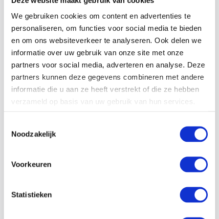
16-11-23
We gebruiken cookies om content en advertenties te
Energie besparen bij stoomproductie
personaliseren, om functies voor social media te bieden
en om ons websiteverkeer te analyseren. Ook delen we
Het is misschien wel actueler dan ooit: hoe bespaar je
informatie over uw gebruik van onze site met onze
energie in het productieproces? Stoom is een veelgebruikte
partners voor social media, adverteren en analyse. Deze
energiedrager in de industrie, en het grootste deel daarvan
partners kunnen deze gegevens combineren met andere
wordt opgewekt met…
informatie die u aan ze heeft verstrekt of die ze hebben
verzameld op basis van uw gebruik van hun services.
Lees meer
Toestemmingsselectie
Noodzakelijk
Voorkeuren
Statistieken