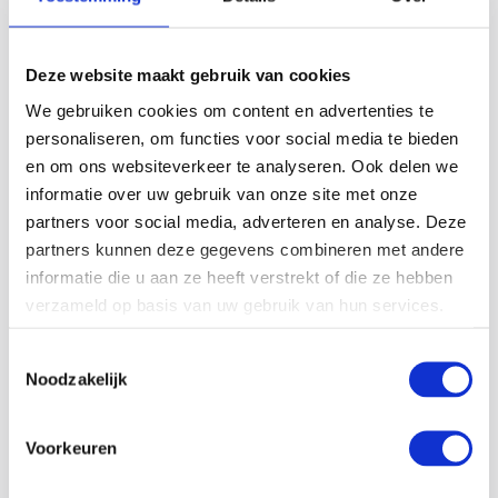
26-05-23
Deze website maakt gebruik van cookies
We gebruiken cookies om content en advertenties te
Stoom voor de voedingsindustrie | Waarom is het
personaliseren, om functies voor social media te bieden
belangrijk?
en om ons websiteverkeer te analyseren. Ook delen we
Stoom is veel voorkomend en daarom belangrijk in de
informatie over uw gebruik van onze site met onze
industrie, net als stoom voor de voedingsindustrie. Waarom
partners voor social media, adverteren en analyse. Deze
is dat zo? Hoewel stoom ook gebruikt wordt voor secundaire
partners kunnen deze gegevens combineren met andere
processen zoals het…
informatie die u aan ze heeft verstrekt of die ze hebben
verzameld op basis van uw gebruik van hun services.
Lees meer
Toestemmingsselectie
Noodzakelijk
Voorkeuren