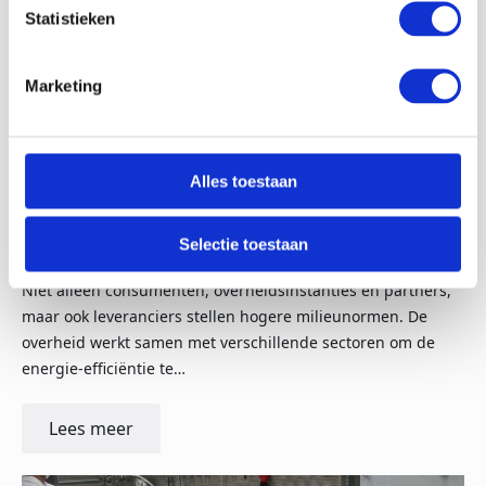
Statistieken
Marketing
02-05-23
Alles toestaan
Elektrische stoomketels met het oog op de
toekomst
Selectie toestaan
De vraag naar duurzame productieprocessen stijgt snel.
Niet alleen consumenten, overheidsinstanties en partners,
maar ook leveranciers stellen hogere milieunormen. De
overheid werkt samen met verschillende sectoren om de
energie-efficiëntie te…
Lees meer