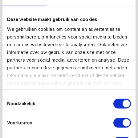
29-04-22
Deze website maakt gebruik van cookies
De nieuwe generatie elektrische stoomketel
We gebruiken cookies om content en advertenties te
personaliseren, om functies voor social media te bieden
De CERTUSS E320MX is de nieuwe generatie elektrische
en om ons websiteverkeer te analyseren. Ook delen we
stoomketel. Het nieuwe ontwerp garandeert een hoge
informatie over uw gebruik van onze site met onze
duurzaamheid, betrouwbaarheid en een lange levensduur.
partners voor social media, adverteren en analyse. Deze
Daarnaast zorgen de ontwikkelingen op het gebied van
partners kunnen deze gegevens combineren met andere
rendement,…
informatie die u aan ze heeft verstrekt of die ze hebben
verzameld op basis van uw gebruik van hun services.
Lees meer
Toestemmingsselectie
Noodzakelijk
Voorkeuren