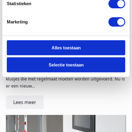
Statistieken
Marketing
04-03-22
Nieuw product: met een spuiregelaar de levensduur
Alles toestaan
van een stoomketel verlengen
Onderhoud is essentieel om de zeer lange levensduur van
Selectie toestaan
uw stoomketel te garanderen. Veelal zijn dat relatief kleine
klusjes die met regelmaat moeten worden uitgevoerd. Nu is
er een nieuw…
Lees meer