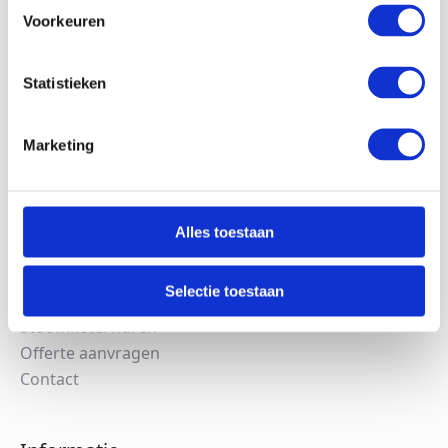
Voorkeuren
Statistieken
Navigatie
Marketing
Scharff Techniek
Stoomketels
Alles toestaan
Elektrische stoomketels
Thermische olieketels
Selectie toestaan
Clean Steam
Stoomketel huren
Offerte aanvragen
Contact