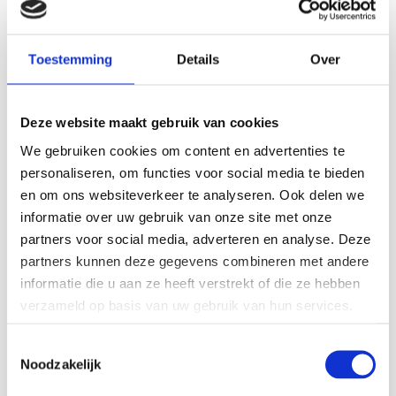
Toestemming
Details
Over
Deze website maakt gebruik van cookies
We gebruiken cookies om content en advertenties te
personaliseren, om functies voor social media te bieden
en om ons websiteverkeer te analyseren. Ook delen we
informatie over uw gebruik van onze site met onze
TDS spuiafsluiter
partners voor social media, adverteren en analyse. Deze
partners kunnen deze gegevens combineren met andere
Appendages
informatie die u aan ze heeft verstrekt of die ze hebben
verzameld op basis van uw gebruik van hun services.
Toestemmingsselectie
Noodzakelijk