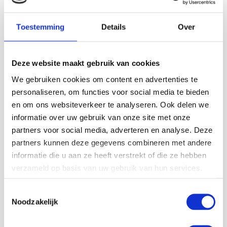
Toestemming
Details
Over
Deze website maakt gebruik van cookies
We gebruiken cookies om content en advertenties te
personaliseren, om functies voor social media te bieden
en om ons websiteverkeer te analyseren. Ook delen we
informatie over uw gebruik van onze site met onze
partners voor social media, adverteren en analyse. Deze
partners kunnen deze gegevens combineren met andere
informatie die u aan ze heeft verstrekt of die ze hebben
verzameld op basis van uw gebruik van hun services.
Toestemmingsselectie
Stoomketel Junior TC 80 – 400 kgh
Noodzakelijk
Stoomketels