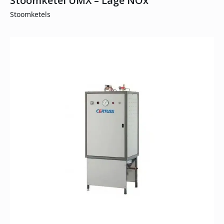
Stoomketel UMX – Lage NOx
Stoomketels