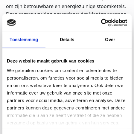
om zijn betrouwbare en energiezuinige stoomketels.
Deze samenwerking garandeert dat klanten toegang
hebben tot stoomketels van de hoogste kwaliteit die
voldoen aan de laatste normen en certificeringen.
Toestemming
Details
Over
Klantgerichte Service
Scharff Techniek is betrokken bij elke fase van het
Deze website maakt gebruik van cookies
proces, van de selectie en levering tot de installatie
We gebruiken cookies om content en advertenties te
van de stoomketel. Ze bieden persoonlijke
personaliseren, om functies voor social media te bieden
ondersteuning en zorgen ervoor dat elke installatie
en om ons websiteverkeer te analyseren. Ook delen we
soepel verloopt en aan de verwachtingen van de
informatie over uw gebruik van onze site met onze
klant voldoet.
partners voor social media, adverteren en analyse. Deze
partners kunnen deze gegevens combineren met andere
Duurzame en Efficiënte Oplossingen
informatie die u aan ze heeft verstrekt of die ze hebben
verzameld op basis van uw gebruik van hun services.
Met de focus op duurzaamheid en efficiëntie, helpt
Scharff Techniek klanten om te kiezen voor