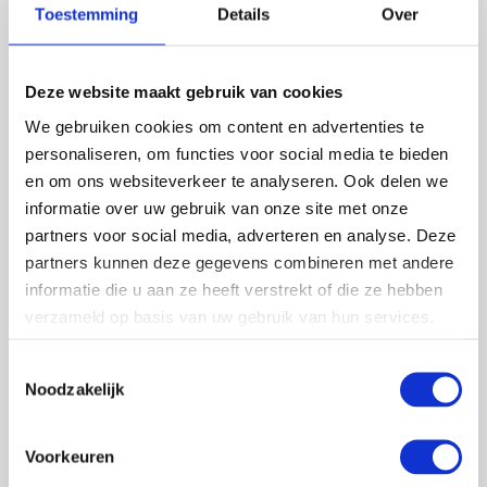
Toestemming
Details
Over
Deze website maakt gebruik van cookies
Abonneer
We gebruiken cookies om content en advertenties te
personaliseren, om functies voor social media te bieden
en om ons websiteverkeer te analyseren. Ook delen we
informatie over uw gebruik van onze site met onze
partners voor social media, adverteren en analyse. Deze
partners kunnen deze gegevens combineren met andere
informatie die u aan ze heeft verstrekt of die ze hebben
verzameld op basis van uw gebruik van hun services.
Toestemmingsselectie
Noodzakelijk
Voorkeuren