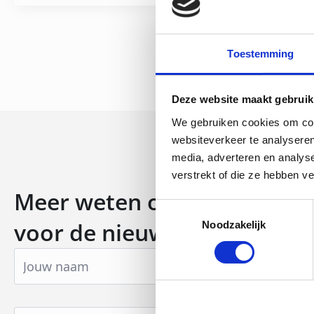
Toestemming
Deze website maakt gebruik
We gebruiken cookies om cont
websiteverkeer te analyseren
media, adverteren en analys
verstrekt of die ze hebben v
Meer weten over stoom? Schr
Toestemmingsselectie
voor de nieuwsbrief
Noodzakelijk