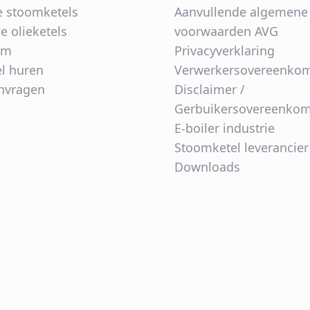
e stoomketels
Aanvullende algemene
e olieketels
voorwaarden AVG
am
Privacyverklaring
l huren
Verwerkersovereenko
anvragen
Disclaimer /
Gerbuikersovereenkom
E-boiler industrie
Stoomketel leverancier
Downloads