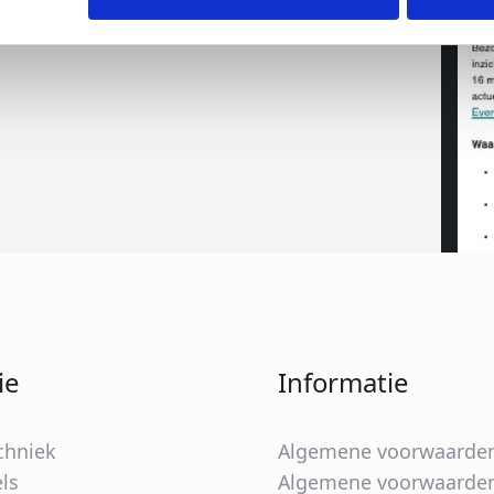
ie
Informatie
chniek
Algemene voorwaarde
ls
Algemene voorwaarden