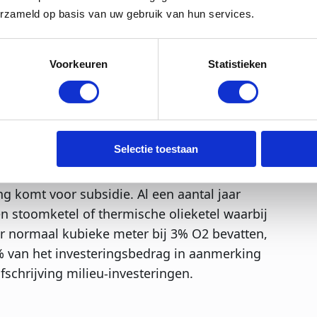
ementen het water. De elektrische
erzameld op basis van uw gebruik van hun services.
n veel gevallen vrij van periodieke keur en
n de aanschaf en eventuele aanpassingen van
oominstallatie op ons initiatief opgenomen op
Voorkeuren
Statistieken
rische stoomketel
komt u in aanmerking
te Energielijst 2022 met alle middelen die in
 u
hier
.
Selectie toestaan
 weggelegd op dit moment (In
deze blog
leest
n dat geval is er ook een ander
g komt voor subsidie. Al een aantal jaar
n stoomketel of thermische olieketel waarbij
r normaal kubieke meter bij 3% O2 bevatten,
0% van het investeringsbedrag in aanmerking
fschrijving milieu-investeringen.