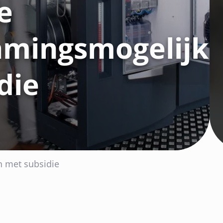
e
amingsmogelijk
die
n met subsidie