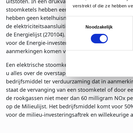
uitstoten. In een drukvat verwarmen elektrische el
verstrekt of die ze hebben v
stoomketels hebben een compacte opstelling, zijn i
hebben geen ketelhuisnodig nodig. Sinds 2021 zij
Toestemmingsselectie
de elektriciteitsaansluiting van een elektrische st
Noodzakelijk
de Energielijst (270104). Bij aanschaf van een
elekt
voor de Energie-investeringsaftrek (EIA). De comple
aanmerkingen komen voor de regeling download
Een elektrische stoomketel is niet voor iedereen
u alles over de overstap van gas naar elektrisch). I
bedrijfsmiddel ter verduurzaming dat in aanmerkin
staat de vervanging van een stoomketel of door ee
de rookgassen niet meer dan 60 milligram NOx pe
op de Milieulijst. Het bedrijfsmiddel komt voor 5
voor de milieu-investeringsaftrek en willekeurige a