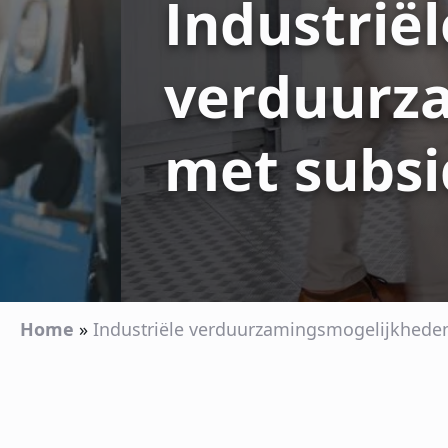
Industriël
verduurz
met subsi
Home
»
Industriële verduurzamingsmogelijkhede