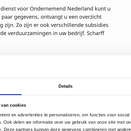
sdienst voor Ondernemend Nederland kunt u
 paar gegevens, ontvangt u een overzicht
 zijn. Zo zijn er ook verschillende subsidies
de verduurzamingen in uw bedrijf. Scharff
het gebied van stoom
de Energie-investeringsaftrek (EIA). Dit is
teunt bij investeringen in
Details
energie. De EIA bedraagt in 2022 45,5% van
% komt bovenop de normale afschrijvingen op
 van cookies
komstenbelasting of vennootschapsbelasting.
ent en advertenties te personaliseren, om functies voor social
. Ook delen we informatie over uw gebruik van onze site met on
ame oplossing omdat ze geen emissie
e. Deze partners kunnen deze gegevens combineren met andere i