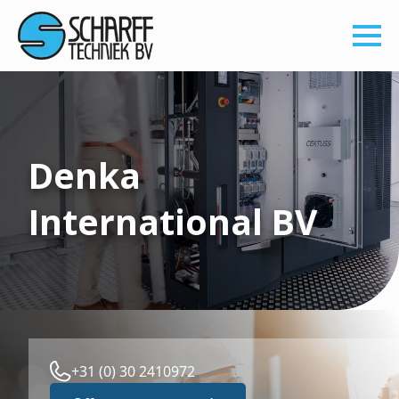
Denka
International BV
+31 (0) 30 2410972