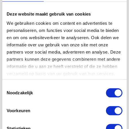
Bekijk ook deze klantverhalen
Deze website maakt gebruik van cookies
We gebruiken cookies om content en advertenties te
personaliseren, om functies voor social media te bieden
en om ons websiteverkeer te analyseren. Ook delen we
informatie over uw gebruik van onze site met onze
partners voor social media, adverteren en analyse. Deze
partners kunnen deze gegevens combineren met andere
informatie die u aan ze heeft verstrekt of die ze hebben
verzameld op basis van uw gebruik van hun services.
Toestemmingsselectie
Noodzakelijk
Nutricontrol
Voorkeuren
Lees meer
Statistieken