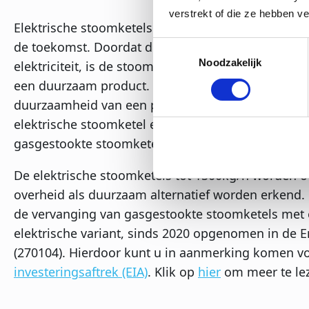
verstrekt of die ze hebben v
Elektrische stoomketels zijn een goede keuze met
de toekomst. Doordat de stoom wordt opgewekt 
Toestemmingsselectie
Noodzakelijk
elektriciteit, is de stoomketel bij gebruik van gro
een duurzaam product. De consument let steeds v
duurzaamheid van een product. Mede daarom is 
elektrische stoomketel een mooi alternatief voor 
gasgestookte stoomketel.
De elektrische stoomketels tot 1500kg/h worden 
overheid als duurzaam alternatief worden erkend.
de vervanging van gasgestookte stoomketels met
elektrische variant, sinds 2020 opgenomen in de En
(270104). Hierdoor kunt u in aanmerking komen v
investeringsaftrek (EIA)
. Klik op
hier
om meer te le