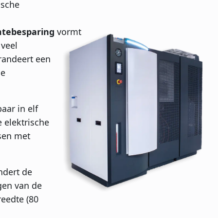
ische
mtebesparing
vormt
 veel
randeert een
ge
aar in elf
 elektrische
sen met
ndert de
gen van de
eedte (80