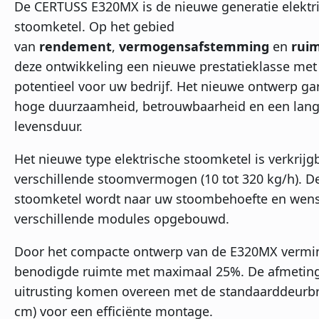
De CERTUSS E320MX is de nieuwe generatie elektr
stoomketel. Op het gebied
van
rendement
,
vermogensafstemming
en
rui
deze ontwikkeling een nieuwe prestatieklasse met
potentieel voor uw bedrijf. Het nieuwe ontwerp ga
hoge duurzaamheid, betrouwbaarheid en een lan
levensduur.
Het nieuwe type elektrische stoomketel is verkrijgb
verschillende stoomvermogen (10 tot 320 kg/h). De
stoomketel wordt naar uw stoombehoefte en wen
verschillende modules opgebouwd.
Door het compacte ontwerp van de E320MX vermi
benodigde ruimte met maximaal 25%. De afmetin
uitrusting komen overeen met de standaarddeurbr
cm) voor een efficiënte montage.