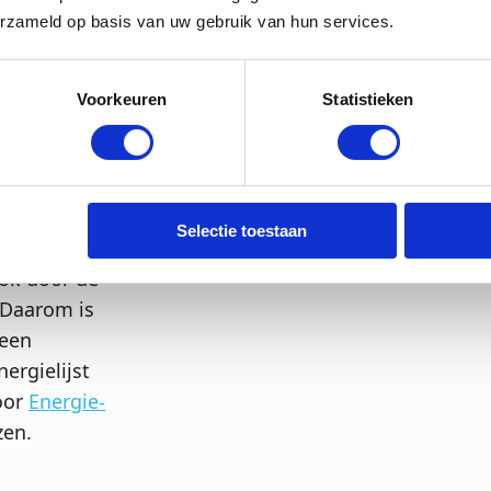
erzameld op basis van uw gebruik van hun services.
 het oog op
met
Voorkeuren
Statistieken
ene stoom,
aker op de
een
een
Selectie toestaan
ook door de
 Daarom is
 een
ergielijst
oor
Energie-
zen.