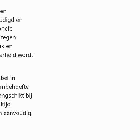
een
udigd en
onele
 tegen
uk en
arheid wordt
bel in
oombehoefte
ngschikt bij
ltijd
n eenvoudig.