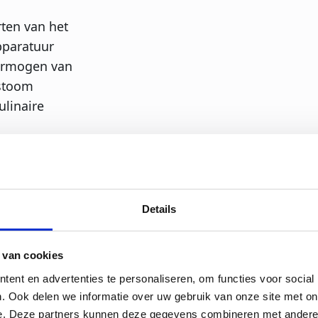
ten van het
pparatuur
vermogen van
 stoom
linaire
intuïtieve
ieert, maakt
ijk en wordt
Details
ijkheden voor
r Industrie
 van cookies
ent en advertenties te personaliseren, om functies voor social
t
. Ook delen we informatie over uw gebruik van onze site met on
e. Deze partners kunnen deze gegevens combineren met andere i