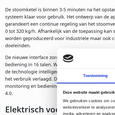
De stoomketel is binnen 3-5 minuten na het opstar
systeem klaar voor gebruik. Het ontwerp van de a
garandeert een continue regeling van het stoom
0 tot 320 kg/h. Afhankelijk van de toepassing kan
worden geproduceerd voor industriële maar ook cu
doeleinden.
De nieuwe interface zorgt voor een eenvoudige en 
bediening in 16 talen. Wanneer de stoomvraag var
de technologie intelligente drukaanpassing mogel
Toestemming
het verbruik verlaagd. De stoomketel heeft mogel
monitoring en bediening op afstand en is klaar voo
Deze website maakt gebruik
4.0.
We gebruiken cookies om cont
Elektrisch voor de toekoms
websiteverkeer te analyseren
media, adverteren en analys