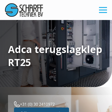
Adca terugslagklep
RT25
+31 (0) 30 2410972