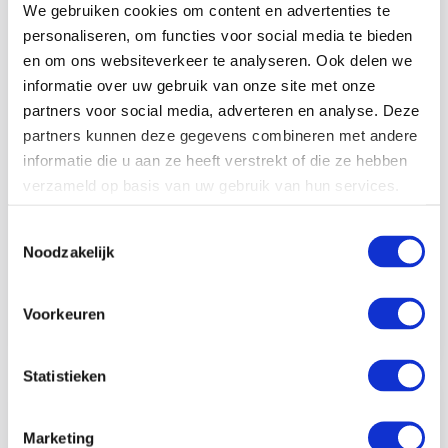
We gebruiken cookies om content en advertenties te
Hoe stijgende energieprijzen de
personaliseren, om functies voor social media te bieden
businesscase van elektrificatie
en om ons websiteverkeer te analyseren. Ook delen we
versnellen
informatie over uw gebruik van onze site met onze
partners voor social media, adverteren en analyse. Deze
Riemke Scharff
31-03-26
Geen reacties
partners kunnen deze gegevens combineren met andere
informatie die u aan ze heeft verstrekt of die ze hebben
De afgelopen jaren zijn energieprijzen allesbehalve
verzameld op basis van uw gebruik van hun services.
stabiel geweest. Door geopolitieke spanningen,
schaarste en marktontwikkelingen zijn gas- en
Toestemmingsselectie
dieselprijzen sterk gaan schommelen. Voor veel
Noodzakelijk
bedrijven is dit geen tijdelijk probleem meer,…
Voorkeuren
Read more
Statistieken
Marketing