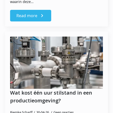
waarin deze…
Read more
Wat kost één uur stilstand in een
productieomgeving?
Riemke Scharff
30-04-26
Geen reacties