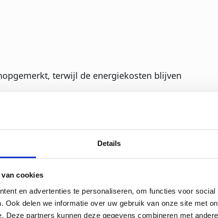
onopgemerkt, terwijl de energiekosten blijven
omsysteem begint bij de
Details
 invloed op het energieverbruik.
 van cookies
rwijl de vraag naar stoom fluctueert. Moderne
ent en advertenties te personaliseren, om functies voor social
. Ook delen we informatie over uw gebruik van onze site met on
e. Deze partners kunnen deze gegevens combineren met andere i