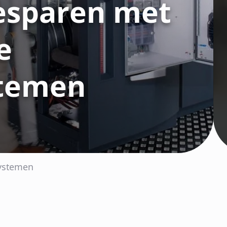
esparen met
e
temen
systemen