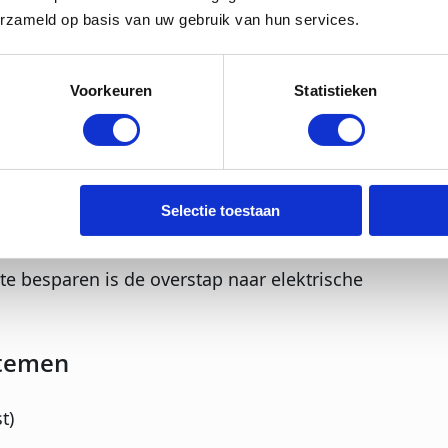
erzameld op basis van uw gebruik van hun services.
or
efficiënter zijn dan een klassieke
Voorkeuren
Statistieken
er stilstandsverlies en produceren alleen
erlies, meer controle
Selectie toestaan
e besparen is de overstap naar elektrische
stemen
t)