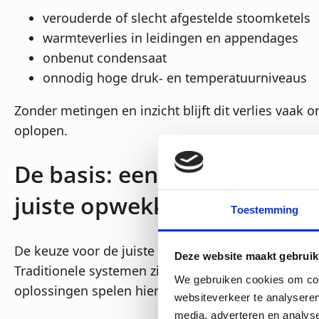
verouderde of slecht afgestelde stoomketels
warmteverlies in leidingen en appendages
onbenut condensaat
onnodig hoge druk- en temperatuurniveaus
Zonder metingen en inzicht blijft dit verlies vaak 
oplopen.
De basis: een efficiënt sto
juiste opwekking
Toestemming
De keuze voor de juiste stoomopwekker heeft grote
Deze website maakt gebruik
Traditionele systemen zijn vaak continu actief, te
We gebruiken cookies om cont
oplossingen spelen hier beter op in.
websiteverkeer te analyseren
media, adverteren en analys