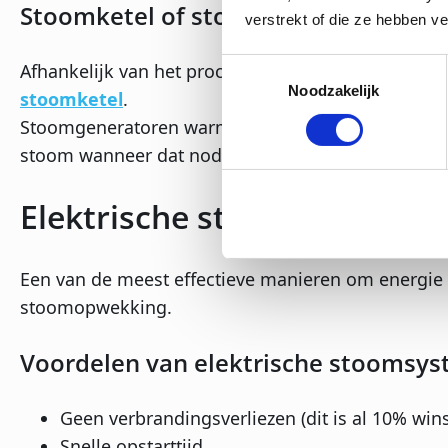
Stoomketel of stoomgenerator?
verstrekt of die ze hebben v
Toestemmingsselectie
Afhankelijk van het proces kan een
stoomgenerat
Noodzakelijk
stoomketel
.
Stoomgeneratoren warmen sneller op, hebben mind
stoom wanneer dat nodig is.
Elektrische stoom: minder v
Een van de meest effectieve manieren om energie t
stoomopwekking.
Voordelen van elektrische stoomsy
Geen verbrandingsverliezen (dit is al 10% wins
Snelle opstarttijd