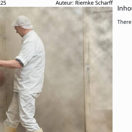
025
Auteur: 
Riemke Scharff
Inho
There