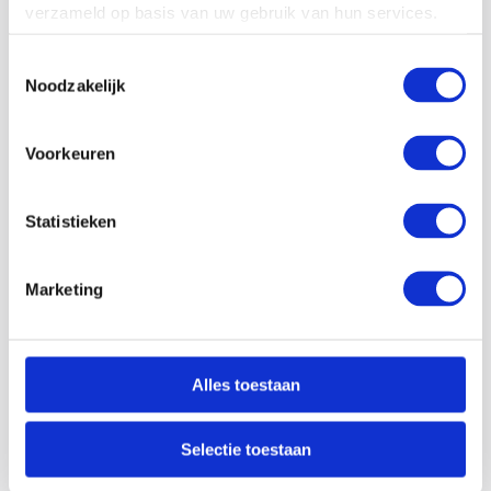
verzameld op basis van uw gebruik van hun services.
Lees meer
Toestemmingsselectie
Noodzakelijk
Voorkeuren
Statistieken
Marketing
31-05-26
Alles toestaan
Hoe maak je jouw bedrijf minder afhankelijk van het
elektriciteitsnet?
Selectie toestaan
De druk op het elektriciteitsnet neemt in hoog tempo toe.