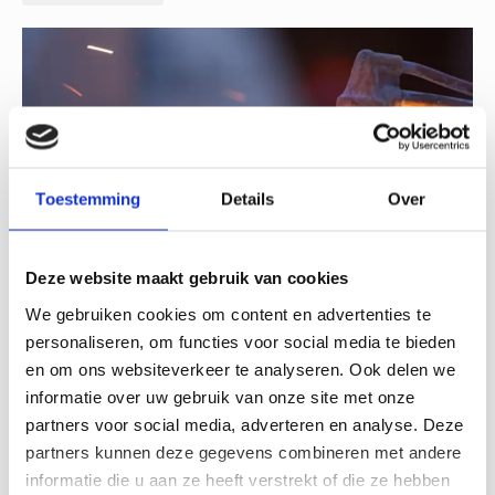
Toestemming
Details
Over
Deze website maakt gebruik van cookies
30-06-26
We gebruiken cookies om content en advertenties te
Hoe industriële bedrijven zich voorbereiden op een
personaliseren, om functies voor social media te bieden
en om ons websiteverkeer te analyseren. Ook delen we
instabiel energienet
informatie over uw gebruik van onze site met onze
De Nederlandse energievoorziening verandert in hoog
partners voor social media, adverteren en analyse. Deze
tempo. Door de groei van duurzame energie, de
partners kunnen deze gegevens combineren met andere
toenemende elektrificatie van de industrie en de druk op
informatie die u aan ze heeft verstrekt of die ze hebben
het elektriciteitsnet krijgen steeds meer bedrijven te…