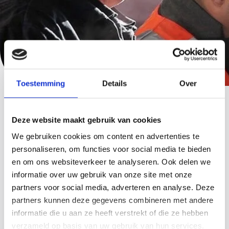
Toestemming
Details
Over
Nieuws waar je wat aan hebt
Deze website maakt gebruik van cookies
We gebruiken cookies om content en advertenties te
Bekijk hieronder ons laatste nieuws
personaliseren, om functies voor social media te bieden
en om ons websiteverkeer te analyseren. Ook delen we
informatie over uw gebruik van onze site met onze
partners voor social media, adverteren en analyse. Deze
partners kunnen deze gegevens combineren met andere
informatie die u aan ze heeft verstrekt of die ze hebben
verzameld op basis van uw gebruik van hun services.