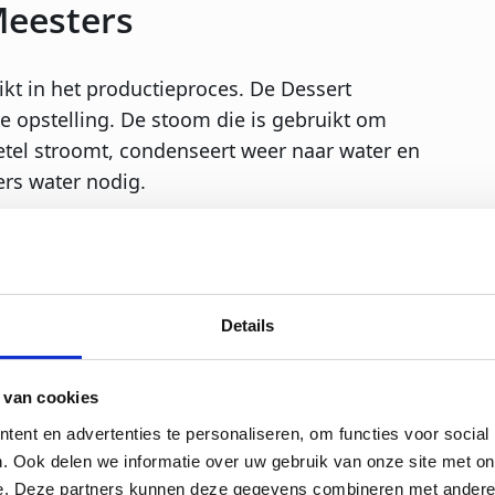
Meesters
t in het productieproces. De Dessert
e opstelling. De stoom die is gebruikt om
tel stroomt, condenseert weer naar water en
ers water nodig.
t bij het bedrijf, ervaart meer voordelen
lijke bedienbaarheid, het compacte formaat
p temperatuur brengt. Al met al is de
tie tussen 6:00 uur en 23:00 uur doorlopend
Details
 van cookies
ent en advertenties te personaliseren, om functies voor social
. Ook delen we informatie over uw gebruik van onze site met on
e. Deze partners kunnen deze gegevens combineren met andere i
in het verleden, leverde wij in 2016 een