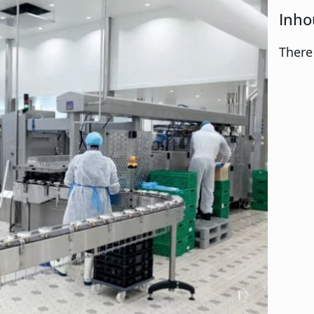
Inho
There