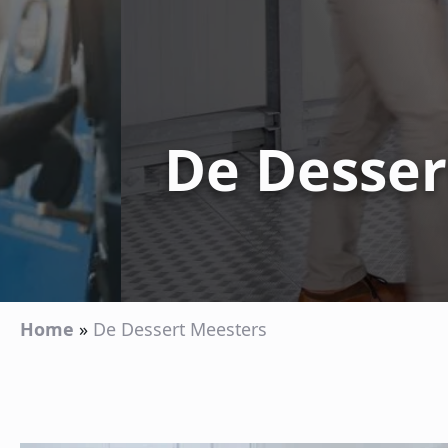
De Desser
Home
»
De Dessert Meesters