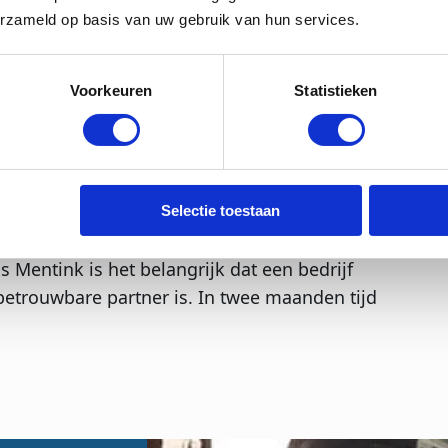
erzameld op basis van uw gebruik van hun services.
ERTUSS Universal 600 TC
. De brand bij het
erwoest, was de aanleiding voor de nieuwe
na de brand. Binnen enkele weken werd er
Voorkeuren
Statistieken
nzaal. Het nieuwe bedrijfspand moest nog
te maken.
samenwerkingspartners om het nieuwe
 Robert Mentink kijkt positief terug op de
Selectie toestaan
n werd het bedrijf volledig ontzorgd door
s Mentink is het belangrijk dat een bedrijf
betrouwbare partner is. In twee maanden tijd