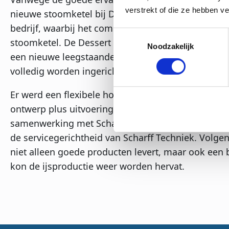
verstrekt of die ze hebben v
nieuwe stoomketel bij De Dessert Meesters, type
C
bedrijf, waarbij het complete bedrijfspand werd v
Toestemmingsselectie
stoomketel. De Dessert Meesters schakelde snel 
Noodzakelijk
een nieuwe leegstaande locatie gevonden in Olde
volledig worden ingericht om productie mogelijk 
Er werd een flexibele houding gevraagd van de 
ontwerp plus uitvoering snel te kunnen realiseren.
samenwerking met Scharff Techniek. In zijn woorde
de servicegerichtheid van Scharff Techniek. Volgen
niet alleen goede producten levert, maar ook een 
kon de ijsproductie weer worden hervat.