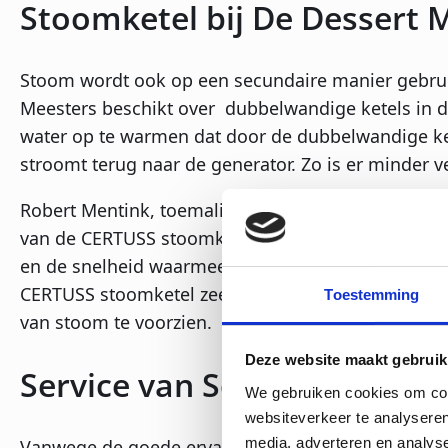
Stoomketel bij De Dessert 
Stoom wordt ook op een secundaire manier gebruik
Meesters beschikt over dubbelwandige ketels in d
water op te warmen dat door de dubbelwandige ke
stroomt terug naar de generator. Zo is er minder v
Robert Mentink, toemalig manager technische diens
van de CERTUSS stoomketel. Hij prijst de gemakke
en de snelheid waarmee de stoomketel het water o
CERTUSS stoomketel zeer geschikt om de ijsproduc
Toestemming
van stoom te voorzien.
Deze website maakt gebruik
Service van Scharff
We gebruiken cookies om cont
websiteverkeer te analyseren
media, adverteren en analys
Vanwege de goede ervaringen met Scharff Techniek 