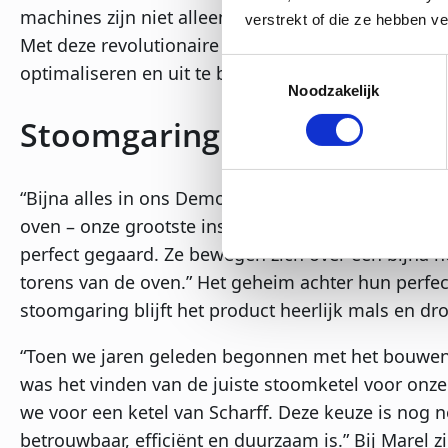
machines zijn niet alleen geschikt voor vlees en v
verstrekt of die ze hebben v
Met deze revolutionaire apparatuur helpen ze hun
Toestemmingsselectie
optimaliseren en uit te blinken in de voedingsindus
Noodzakelijk
Stoomgaring
“Bijna alles in ons Demonstratiecentrum is makkel
oven – onze grootste installatie. In de oven wor
perfect gegaard. Ze bewegen zich over een bijna 
torens van de oven.” Het geheim achter hun perfec
stoomgaring blijft het product heerlijk mals en dro
“Toen we jaren geleden begonnen met het bouwen
was het vinden van de juiste stoomketel voor onz
we voor een ketel van Scharff. Deze keuze is nog n
betrouwbaar, efficiënt en duurzaam is.” Bij Marel z