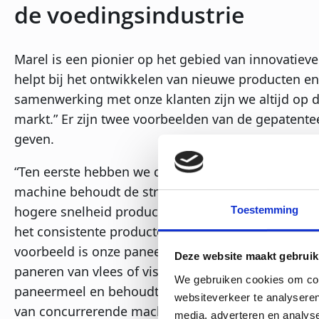
de voedingsindustrie
Marel is een pionier op het gebied van innovatiev
helpt bij het ontwikkelen van nieuwe producten e
samenwerking met onze klanten zijn we altijd op d
markt.” Er zijn twee voorbeelden van de gepatent
geven.
“Ten eerste hebben we de RevoPortioner, een vor
machine behoudt de structuur van het product, ve
hogere snelheid produceren. Daarnaast minimalise
Toestemming
het consistente producten van gewenste vorm en g
voorbeeld is onze paneermachine, die verbeteringe
Deze website maakt gebruik
paneren van vlees of vis. Ons ontwerp zorgt voor e
We gebruiken cookies om cont
paneermeel en behoudt de gewenste grofheid. Hi
websiteverkeer te analyseren
van concurrerende machines, waarbij het paneermee
media, adverteren en analys