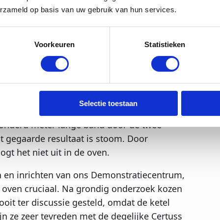
is, maar ook voor vegetarische producten.
erzameld op basis van uw gebruik van hun services.
 klanten om hun productieproces te
trie.
Voorkeuren
Statistieken
ijk verplaatsbaar, met uitzondering van de
Selectie toestaan
den gevormde en gepaneerde producten
honderd meter lange band door de twee
t gegaarde resultaat is stoom. Door
ogt het niet uit in de oven.
 en inrichten van ons Demonstratiecentrum,
e oven cruciaal. Na grondig onderzoek kozen
ooit ter discussie gesteld, omdat de ketel
ijn ze zeer tevreden met de degelijke Certuss