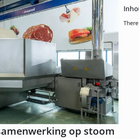
Inho
There
, samenwerking op stoom