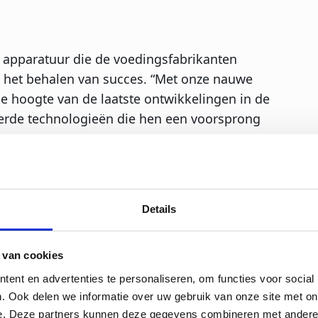
e apparatuur die de voedingsfabrikanten
n het behalen van succes. “Met onze nauwe
e hoogte van de laatste ontwikkelingen in de
eerde technologieën die hen een voorsprong
mmachine die met walsen werkt. Deze
rbruikt geen water en kan met een veel
ert de machine het productverlies en levert
Details
ewicht,” aldus Riny Engels. “Het tweede
n heeft aangebracht in het proces van het
 van cookies
en gelijkmatige verdeling van het
ent en advertenties te personaliseren, om functies voor social
ermee lossen we een bekend probleem op
. Ook delen we informatie over uw gebruik van onze site met on
l na verloop van tijd te fijn wordt.” Beide
e. Deze partners kunnen deze gegevens combineren met andere i