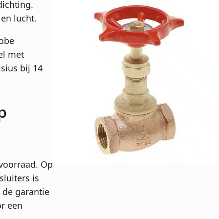
ichting.
en lucht.
lobe
el met
ius bij 14
p
 voorraad. Op
luiters is
 de garantie
or een