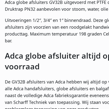
Adca globe afsluiters GV32B uitgevoerd met PTFE d
Druktrap PN32 aanbevolen voor stoom, water, olie 
Uitvoeringen 1/2″, 3/4″ en 1″ binnendraad. Deze g
afsluiters zijn voorzien van een roodgelakt handwi
producttag. Maximum temperatuur 198 graden Cels
bar.
Adca globe afsluiter altijd o
voorraad
De GV32B afsluiters van Adca hebben wij altijd op
alle Adca handafsluiters, globe afsluiters en balgafs
naast de volledige Adca fabrieksgarantie eveneens
van Scharff Techniek van toepassing. Wij staan vo
probleemloze toepassing van onze producten.