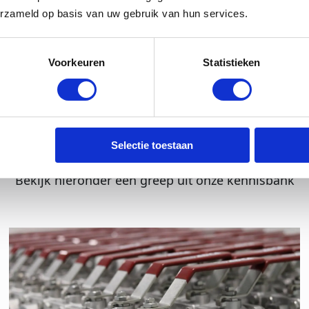
erzameld op basis van uw gebruik van hun services.
Voorkeuren
Statistieken
Kennis waar je wat aan hebt
Selectie toestaan
Bekijk hieronder een greep uit onze kennisbank