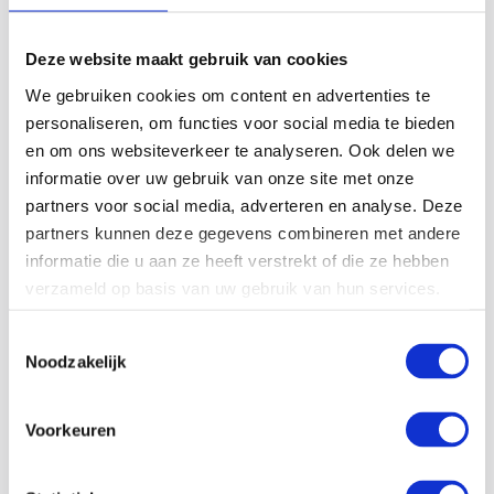
Deze website maakt gebruik van cookies
30-12-25
We gebruiken cookies om content en advertenties te
personaliseren, om functies voor social media te bieden
Energie besparen met industriële stoomsystemen
en om ons websiteverkeer te analyseren. Ook delen we
Energie besparen met industriële stoomsystemen is voor
informatie over uw gebruik van onze site met onze
veel bedrijven geen wens meer, maar een noodzaak.
partners voor social media, adverteren en analyse. Deze
Stoomprocessen behoren tot de grootste energieverbruikers
partners kunnen deze gegevens combineren met andere
binnen de industrie. Tegelijkertijd bieden ze veel kansen
informatie die u aan ze heeft verstrekt of die ze hebben
om…
verzameld op basis van uw gebruik van hun services.
Lees meer
Toestemmingsselectie
Noodzakelijk
Voorkeuren