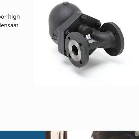
oor high
densaat