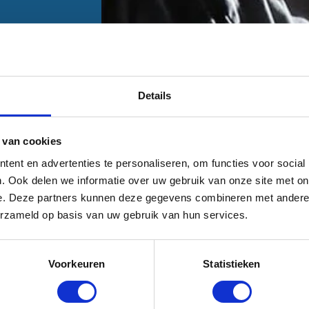
Details
 van cookies
ent en advertenties te personaliseren, om functies voor social
. Ook delen we informatie over uw gebruik van onze site met on
e. Deze partners kunnen deze gegevens combineren met andere i
Kennis waar je wat aan hebt
erzameld op basis van uw gebruik van hun services.
Bekijk hieronder een greep uit onze kennisbank
Voorkeuren
Statistieken