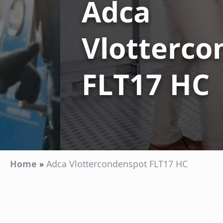
Adca
Vlotterco
FLT17 HC
Home
»
Adca Vlottercondenspot FLT17 HC