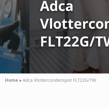
Adca
Vlotterco
FLT22G/T
Home
»
Adca Vlottercondenspot FLT22G/TW