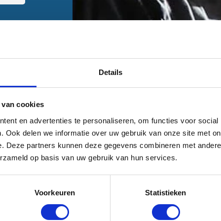
Details
 van cookies
ent en advertenties te personaliseren, om functies voor social
. Ook delen we informatie over uw gebruik van onze site met on
e. Deze partners kunnen deze gegevens combineren met andere i
Kennis waar je wat aan hebt
erzameld op basis van uw gebruik van hun services.
Bekijk hieronder een greep uit onze kennisbank
Voorkeuren
Statistieken