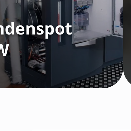
ndenspot
W