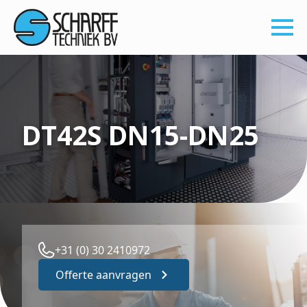
DT42S DN15-DN25
+31 (0) 30 2410972
Offerte aanvragen