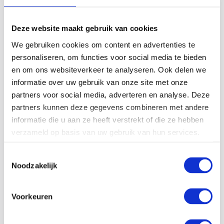
Deze website maakt gebruik van cookies
30-12-25
We gebruiken cookies om content en advertenties te
personaliseren, om functies voor social media te bieden
Energie besparen met industriële stoomsystemen
en om ons websiteverkeer te analyseren. Ook delen we
Energie besparen met industriële stoomsystemen is voor
informatie over uw gebruik van onze site met onze
veel bedrijven geen wens meer, maar een noodzaak.
partners voor social media, adverteren en analyse. Deze
Stoomprocessen behoren tot de grootste energieverbruikers
partners kunnen deze gegevens combineren met andere
binnen de industrie. Tegelijkertijd bieden ze veel kansen
informatie die u aan ze heeft verstrekt of die ze hebben
om…
verzameld op basis van uw gebruik van hun services.
Toestemmingsselectie
Lees meer
Noodzakelijk
Voorkeuren