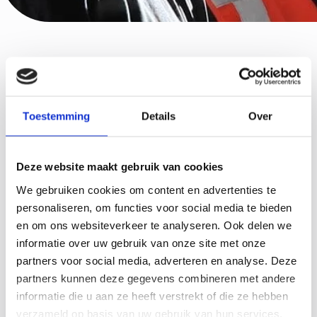
Kennis waar je wat aan hebt
Bekijk hieronder een greep uit onze kennisbank
Toestemming
Details
Over
Deze website maakt gebruik van cookies
We gebruiken cookies om content en advertenties te
personaliseren, om functies voor social media te bieden
en om ons websiteverkeer te analyseren. Ook delen we
informatie over uw gebruik van onze site met onze
partners voor social media, adverteren en analyse. Deze
partners kunnen deze gegevens combineren met andere
informatie die u aan ze heeft verstrekt of die ze hebben
verzameld op basis van uw gebruik van hun services.
30-12-25