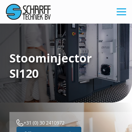
Stoominjector
SI120
+31 (0) 30 2410972