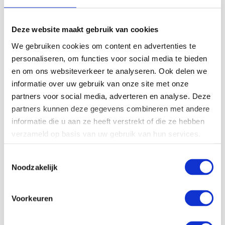
Deze website maakt gebruik van cookies
We gebruiken cookies om content en advertenties te
30-12-25
personaliseren, om functies voor social media te bieden
Energie besparen met industriële stoomsystemen
en om ons websiteverkeer te analyseren. Ook delen we
informatie over uw gebruik van onze site met onze
Energie besparen met industriële stoomsystemen is voor
partners voor social media, adverteren en analyse. Deze
veel bedrijven geen wens meer, maar een noodzaak.
Stoomprocessen behoren tot de grootste energieverbruikers
partners kunnen deze gegevens combineren met andere
binnen de industrie. Tegelijkertijd bieden ze veel kansen
informatie die u aan ze heeft verstrekt of die ze hebben
om…
verzameld op basis van uw gebruik van hun services.
Toestemmingsselectie
Lees meer
Noodzakelijk
Voorkeuren