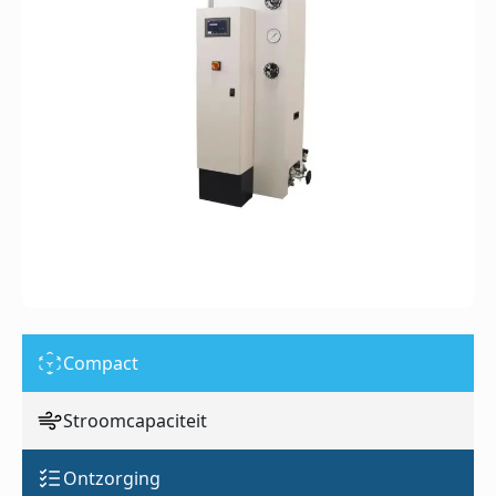
Compact
Stroomcapaciteit
Ontzorging