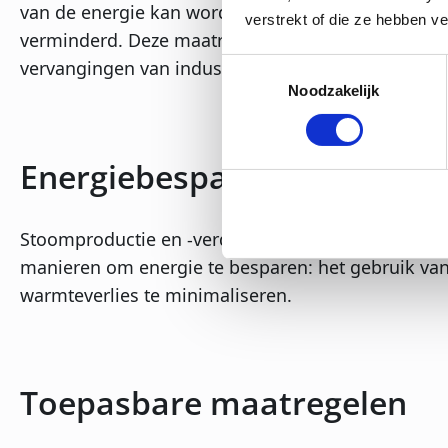
van de energie kan worden teruggewonnen, waard
verstrekt of die ze hebben v
verminderd. Deze maatregel is zeker de moeite wa
vervangingen van industriële processen.
Toestemmingsselectie
Noodzakelijk
Energiebesparing in het kete
Stoomproductie en -verdeling leiden tot energieverl
manieren om energie te besparen: het gebruik va
warmteverlies te minimaliseren.
Toepasbare maatregelen