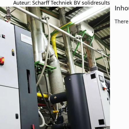
Auteur: 
Scharff Techniek BV solidresults
Inho
There