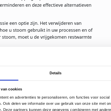
rminderen en deze effectieve alternatieven
ie een optie zijn. Het verwijderen van
 hoe u stoom gebruikt in uw processen en of
voor stoom, moet u de vrijgekomen restwarmte
tie te besparen
Details
00°C vaak geproduceerd met stoom. Wanneer
 van cookies
moet het gebruik van stoom worden
ent en advertenties te personaliseren, om functies voor social
cten voor te verwarmen, kan stoom in het
. Ook delen we informatie over uw gebruik van onze site met on
 een goed voorbeeld waarbij meer dan 90%
e. Deze partners kunnen deze gegevens combineren met andere i