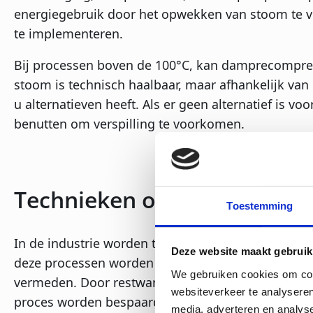
energiegebruik door het opwekken van stoom te ve
te implementeren.
Bij processen boven de 100°C, kan damprecompress
stoom is technisch haalbaar, maar afhankelijk van
u alternatieven heeft. Als er geen alternatief is 
benutten om verspilling te voorkomen.
Technieken om stoomproduc
Toestemming
In de industrie worden temperaturen onder de 1
Deze website maakt gebruik
deze processen worden geüpdatet of vervangen, 
We gebruiken cookies om cont
vermeden. Door restwarmte te gebruiken om produ
websiteverkeer te analyseren
proces worden bespaard. Sterilisatie van melk is
media, adverteren en analys