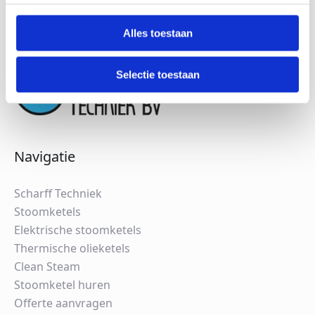
Alles toestaan
Selectie toestaan
Navigatie
Scharff Techniek
Stoomketels
Elektrische stoomketels
Thermische olieketels
Clean Steam
Stoomketel huren
Offerte aanvragen