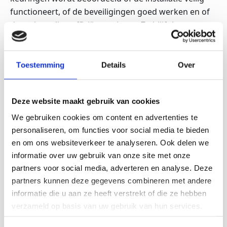
functioneert, of de beveiligingen goed werken en of
de verbranding efficiënt verloopt. Zo blijft het
systeem niet alleen veilig, maar voldoet het ook aan
de geldende milieueisen.
Toestemming
Details
Over
Scharff Techniek is SCIOS Scope 3 gecertificeerd
en
bevoegd om periodiek onderhoud uit te voeren.
Daarnaast adviseren wij over aanvullende
Deze website maakt gebruik van cookies
maatregelen die bijdragen aan veiligheid en
We gebruiken cookies om content en advertenties te
bedrijfszekerheid. Zo is het mogelijk om één of
personaliseren, om functies voor social media te bieden
meerdere medewerkers op te leiden tot
en om ons websiteverkeer te analyseren. Ook delen we
Vakbekwaam Persoon Stoominstallaties (VHS) bij het
informatie over uw gebruik van onze site met onze
Stoomplatform, zodat er binnen uw organisatie altijd
partners voor social media, adverteren en analyse. Deze
basiskennis aanwezig is over het veilig bedienen en
partners kunnen deze gegevens combineren met andere
bewaken van de stoominstallatie.
informatie die u aan ze heeft verstrekt of die ze hebben
verzameld op basis van uw gebruik van hun services.
10. Wat kan Scharff Techniek