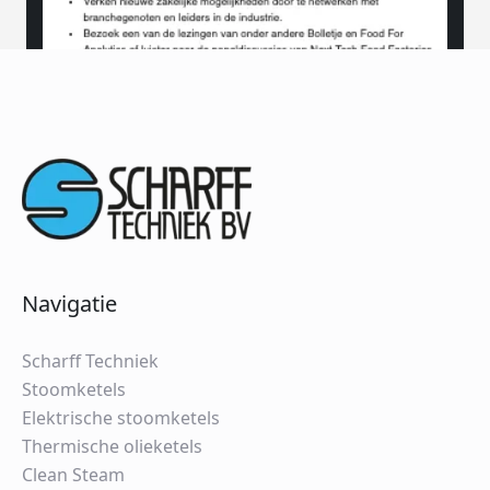
Navigatie
Scharff Techniek
Stoomketels
Elektrische stoomketels
Thermische olieketels
Clean Steam