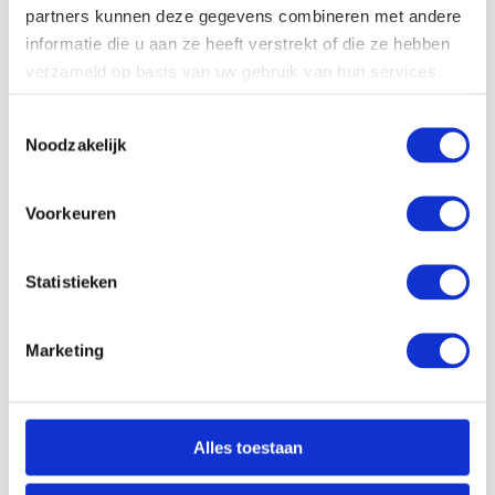
partners kunnen deze gegevens combineren met andere
informatie die u aan ze heeft verstrekt of die ze hebben
verzameld op basis van uw gebruik van hun services.
Toestemmingsselectie
Noodzakelijk
Voorkeuren
Statistieken
30-06-26
Marketing
Hoe kwetsbaar is jouw productieproces bij
stroomuitval?
Een stroomstoring komt vaak onverwacht. Toch kan de
Alles toestaan
impact enorm zijn. Machines vallen stil, productieprocessen
worden onderbroken en kostbare grondstoffen of