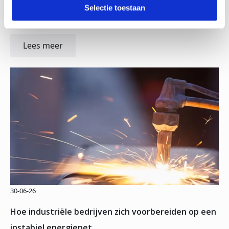
halffabricaten kunnen verloren gaan. Voor bedrijven die
Selectie toestaan
afhankelijk zijn…
Lees meer
30-06-26
Hoe industriële bedrijven zich voorbereiden op een
instabiel energienet