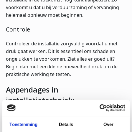
voorkomt u dat u bij verduurzaming of vervanging
helemaal opnieuw moet beginnen.
Controle
Controleer de installatie zorgvuldig voordat u met
druk gaat werken. Dit is essentieel om schade en
ongelukken te voorkomen. Ziet alles er goed uit?
Begin dan met een kleine hoeveelheid druk om de
praktische werking te testen.
Appendages in
installatietechniek:
Appendages zijn onmisbare schakels voor een
betrouwbare installatietechniek. Ze zorgen voor
Toestemming
Details
Over
controle, veiligheid en een optimale werking. Heeft u