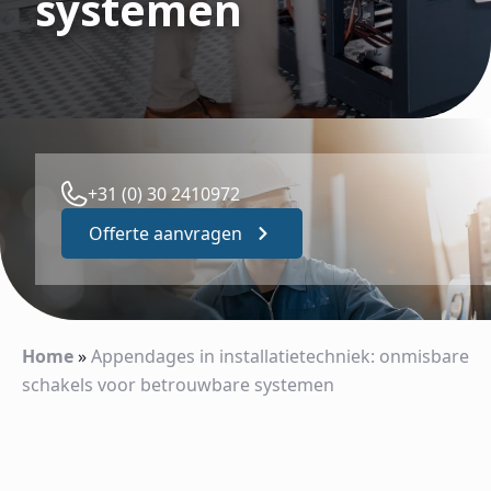
systemen
+31 (0) 30 2410972
Offerte aanvragen
Home
»
Appendages in installatietechniek: onmisbare
schakels voor betrouwbare systemen