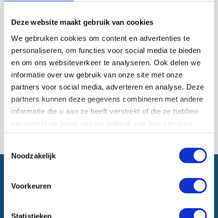
zelf niet veel ervaring met appendages? Dan is het
verstandig om de hulp van experts in te schakelen. Zo
Deze website maakt gebruik van cookies
voorkomt u dat u dure fouten maakt. Neem
contact
We gebruiken cookies om content en advertenties te
op met Scharff Techniek voor meer informatie.
personaliseren, om functies voor social media te bieden
en om ons websiteverkeer te analyseren. Ook delen we
Inhoudsopgave
informatie over uw gebruik van onze site met onze
partners voor social media, adverteren en analyse. Deze
There are no headings in this document.
partners kunnen deze gegevens combineren met andere
informatie die u aan ze heeft verstrekt of die ze hebben
verzameld op basis van uw gebruik van hun services.
Toestemmingsselectie
Noodzakelijk
Vragen? Stuur ons een bericht
Voorkeuren
Statistieken