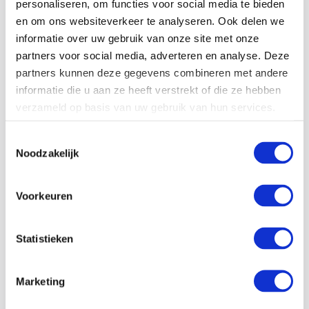
personaliseren, om functies voor social media te bieden
en om ons websiteverkeer te analyseren. Ook delen we
informatie over uw gebruik van onze site met onze
partners voor social media, adverteren en analyse. Deze
partners kunnen deze gegevens combineren met andere
30-06-26
informatie die u aan ze heeft verstrekt of die ze hebben
Hoe industriële bedrijven zich voorbereiden op een
verzameld op basis van uw gebruik van hun services.
instabiel energienet
Toestemmingsselectie
De Nederlandse energievoorziening verandert in hoog
Noodzakelijk
tempo. Door de groei van duurzame energie, de
toenemende elektrificatie van de industrie en de druk op
het elektriciteitsnet krijgen steeds meer bedrijven te…
Voorkeuren
Lees meer
Statistieken
Marketing