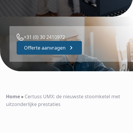
+31 (0) 30 2410972
Offerte aanvragen
Home
»
Certuss UMX: de nieuwste stoomketel met
uitzonderlijke prestaties