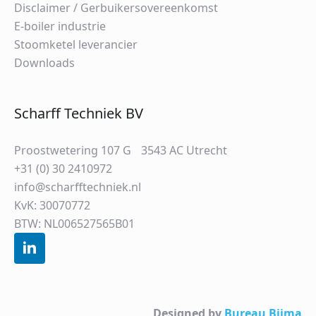
Disclaimer / Gerbuikersovereenkomst
E-boiler industrie
Stoomketel leverancier
Downloads
Scharff Techniek BV
Proostwetering 107 G 3543 AC Utrecht
+31 (0) 30 2410972
info@scharfftechniek.nl
KvK: 30070772
BTW: NL006527565B01
Designed by
Bureau Bijma