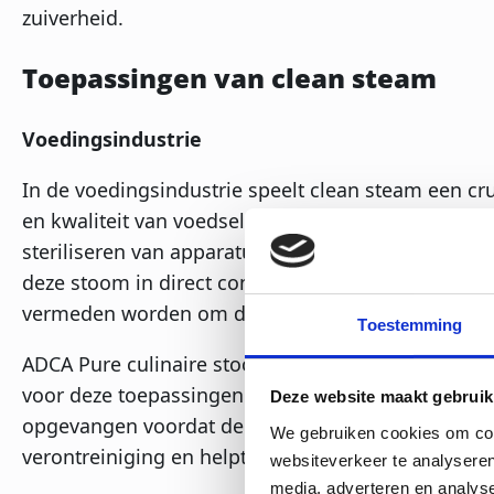
zuiverheid.
Toepassingen van clean steam
Voedingsindustrie
In de voedingsindustrie speelt clean steam een cru
en kwaliteit van voedselproducten. Clean steam wo
steriliseren van apparatuur, het koken van voedse
deze stoom in direct contact komt met voedingsmi
vermeden worden om de veiligheid en smaak van h
Toestemming
ADCA Pure culinaire stoomfilters zijn een voorbee
voor deze toepassingen. Deze filters zorgen ervoor 
Deze website maakt gebruik
opgevangen voordat de stoom in contact komt met
We gebruiken cookies om cont
verontreiniging en helpt bedrijven te voldoen aa
websiteverkeer te analyseren
media, adverteren en analys