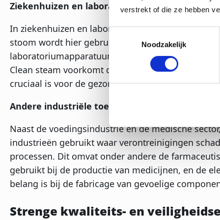
Ziekenhuizen en laboratoria
verstrekt of die ze hebben v
In ziekenhuizen en laboratoria is de zuiverheid v
Toestemmingsselectie
stoom wordt hier gebruikt voor het steriliseren v
Noodzakelijk
laboratoriumapparatuur en voor andere toepassinge
Clean steam voorkomt dat schadelijke bacteriën 
cruciaal is voor de gezondheid en veiligheid van p
Andere industriële toepassingen
Naast de voedingsindustrie en de medische sector
industrieën gebruikt waar verontreinigingen schad
processen. Dit omvat onder andere de farmaceuti
gebruikt bij de productie van medicijnen, en de el
belang is bij de fabricage van gevoelige compone
Strenge kwaliteits- en veiligheids