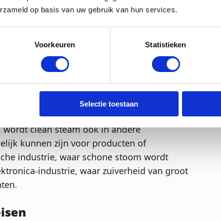
erzameld op basis van uw gebruik van hun services.
an stoom eveneens van groot belang. Schone
an medische instrumenten,
Voorkeuren
Statistieken
n waarbij absolute zuiverheid vereist is.
en andere micro-organismen overleven, wat
atiënten en onderzoekers.
Selectie toestaan
, wordt clean steam ook in andere
elijk kunnen zijn voor producten of
sche industrie, waar schone stoom wordt
ektronica-industrie, waar zuiverheid van groot
nten.
eisen