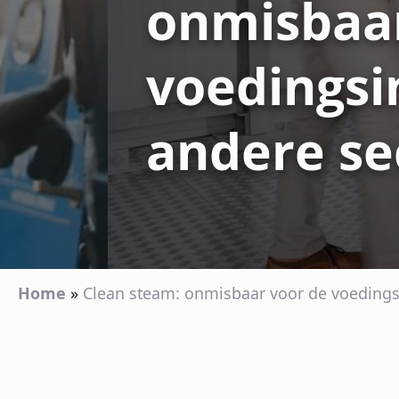
onmisbaar
voedingsi
andere se
Home
»
Clean steam: onmisbaar voor de voedings