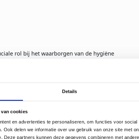
ciale rol bij het waarborgen van de hygiëne
rdt gebruikt in processen zoals het
l en het pasteuriseren van producten. Omdat
ddelen, moeten verontreinigingen strikt
et product te garanderen.
Details
ld van apparatuur die speciaal is ontworpen
dat alle deeltjes uit het leidingnet worden
 van cookies
 het voedsel. Dit voorkomt mogelijke
ent en advertenties te personaliseren, om functies voor social
n strenge hygiënenormen.
. Ook delen we informatie over uw gebruik van onze site met on
e. Deze partners kunnen deze gegevens combineren met andere i