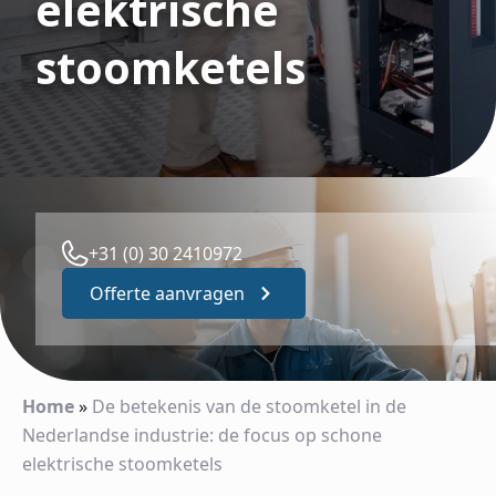
elektrische
stoomketels
+31 (0) 30 2410972
Offerte aanvragen
Home
»
De betekenis van de stoomketel in de
Nederlandse industrie: de focus op schone
elektrische stoomketels