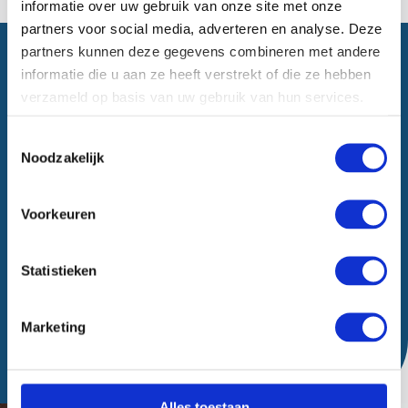
informatie over uw gebruik van onze site met onze
partners voor social media, adverteren en analyse. Deze
partners kunnen deze gegevens combineren met andere
Vragen? Stuur ons een bericht
informatie die u aan ze heeft verstrekt of die ze hebben
verzameld op basis van uw gebruik van hun services.
Toestemmingsselectie
Noodzakelijk
Voorkeuren
Statistieken
Marketing
Verzenden
Alles toestaan