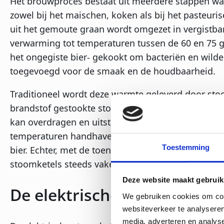
Het brouwproces bestaat uit meerdere stappen waa
zowel bij het maischen, koken als bij het pasteuri
uit het gemoute graan wordt omgezet in vergistbar
verwarming tot temperaturen tussen de 60 en 75 g
het ongegiste bier- gekookt om bacteriën en wild
toegevoegd voor de smaak en de houdbaarheid.
Traditioneel wordt deze warmte geleverd door sto
brandstof gestookte stoomketel. Stoom heeft als g
kan overdragen en uitstekend regelbaar is. Met 
temperaturen handhaven gedurende het hele proces,
Toestemming
bier. Echter, met de toenemende druk om duurzame
stoomketels steeds vaker ter discussie.
Deze website maakt gebruik
De elektrische stoomketel 
We gebruiken cookies om cont
websiteverkeer te analyseren
media, adverteren en analys