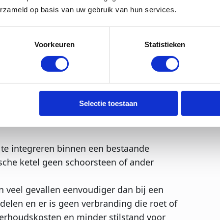
 technologie voor bierbrouwerijen die
erzameld op basis van uw gebruik van hun services.
egatieve impact op het milieu. In
rbij aardgas of stookolie nodig is om water
ruik van elektriciteit om dezelfde stoom te
Voorkeuren
Statistieken
en biedt:
uwbare bronnen zoals wind, zon, biomassa of
Selectie toestaan
omketel aanzienlijk minder CO2 uitstoot. Voor
le productie, is de overstap naar een
 te integreren binnen een bestaande
ische ketel geen schoorsteen of ander
n veel gevallen eenvoudiger dan bij een
delen en er is geen verbranding die roet of
derhoudskosten en minder stilstand voor