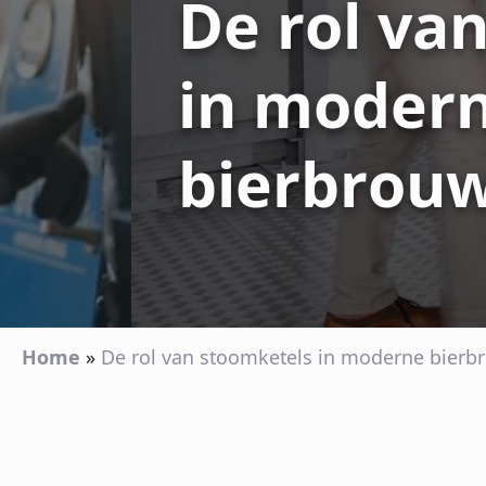
De rol va
in moder
bierbrouw
Home
»
De rol van stoomketels in moderne bierb