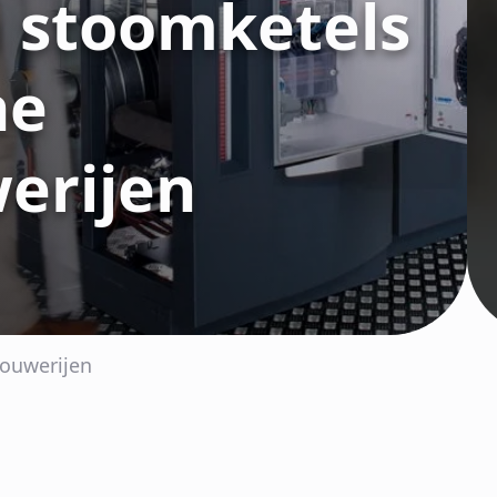
n stoomketels
ne
erijen
rouwerijen