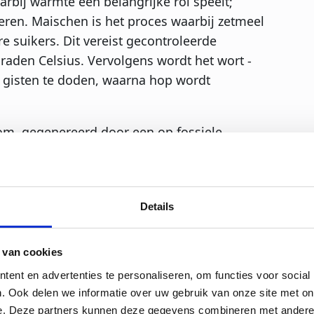
rbij warmte een belangrijke rol speelt;
seren. Maischen is het proces waarbij zetmeel
e suikers. Dit vereist gecontroleerde
raden Celsius. Vervolgens wordt het wort -
e gisten te doden, waarna hop wordt
om, gegenereerd door een op fossiele
root voordeel dat het doeltreffend warmte
stoom kunnen brouwers de exacte
 wat cruciaal is voor de kwaliteit van het
Details
r te produceren, staan de traditionele
 van cookies
en de voordelen
ent en advertenties te personaliseren, om functies voor social
. Ook delen we informatie over uw gebruik van onze site met on
e. Deze partners kunnen deze gegevens combineren met andere i