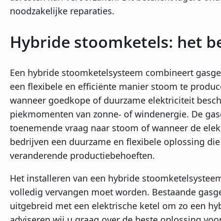
noodzakelijke reparaties.
Hybride stoomketels: het b
Een hybride stoomketelsysteem combineert gasges
een flexibele en efficiënte manier stoom te produce
wanneer goedkope of duurzame elektriciteit beschi
piekmomenten van zonne- of windenergie. De gasge
toenemende vraag naar stoom of wanneer de elektri
bedrijven een duurzame en flexibele oplossing d
veranderende productiebehoeften.
Het installeren van een hybride stoomketelsysteem 
volledig vervangen moet worden. Bestaande gasg
uitgebreid met een elektrische ketel om zo een hyb
adviseren wij u graag over de beste oplossing voor