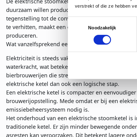
De elektrische stoomketel biedt een veelbelovende
verstrekt of die ze hebben v
duurzaam willen produceren met zo min mogelijk n
tegenstelling tot de conventionele stoomketel, waa
Toestemmingsselectie
te verhitten, maakt een elektrische stoomketel geb
Noodzakelijk
produceren.
Wat vanzelfsprekend een aantal duidelijke voordel
Elektriciteit is steeds vaker afkomstig uit hernie
waterkracht, wat betekent dat een elektrische sto
bierbrouwerijen die streven naar een klimaatneutra
elektrische ketel dan ook een logische stap.
Een elektrische ketel is compacter en eenvoudiger
brouwerijopstelling. Mede omdat er bij een elektr
emissiebeheersysteem nodig is.
Het onderhoud van een elektrische stoomketel is i
traditionele ketel. Er zijn minder bewegende onder
asresten kan veroorzaken. Dit betekent lagere on