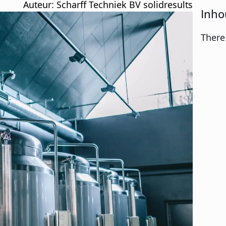
Auteur: 
Scharff Techniek BV solidresults
Inho
There