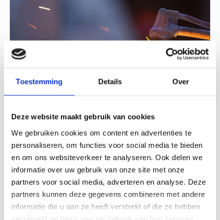
Toestemming
Details
Over
Deze website maakt gebruik van cookies
30-06-26
We gebruiken cookies om content en advertenties te
Hoe industriële bedrijven zich voorbereiden op een
personaliseren, om functies voor social media te bieden
instabiel energienet
en om ons websiteverkeer te analyseren. Ook delen we
De Nederlandse energievoorziening verandert in hoog
informatie over uw gebruik van onze site met onze
tempo. Door de groei van duurzame energie, de
partners voor social media, adverteren en analyse. Deze
toenemende elektrificatie van de industrie en de druk op
partners kunnen deze gegevens combineren met andere
het elektriciteitsnet krijgen steeds meer bedrijven te…
informatie die u aan ze heeft verstrekt of die ze hebben
verzameld op basis van uw gebruik van hun services.