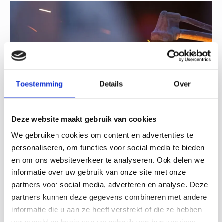
Toestemming
Details
Over
Deze website maakt gebruik van cookies
30-06-26
We gebruiken cookies om content en advertenties te
Hoe industriële bedrijven zich voorbereiden op een
personaliseren, om functies voor social media te bieden
instabiel energienet
en om ons websiteverkeer te analyseren. Ook delen we
informatie over uw gebruik van onze site met onze
De Nederlandse energievoorziening verandert in hoog
tempo. Door de groei van duurzame energie, de
partners voor social media, adverteren en analyse. Deze
toenemende elektrificatie van de industrie en de druk op
partners kunnen deze gegevens combineren met andere
het elektriciteitsnet krijgen steeds meer bedrijven te…
informatie die u aan ze heeft verstrekt of die ze hebben
verzameld op basis van uw gebruik van hun services.