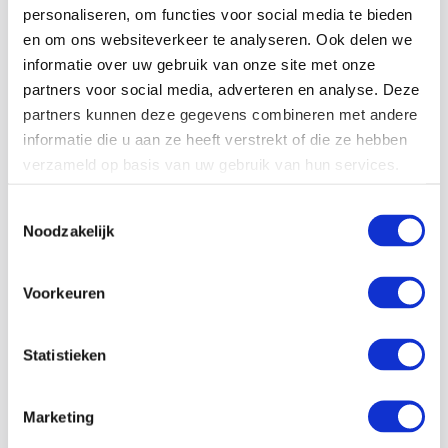
personaliseren, om functies voor social media te bieden
30-06-26
en om ons websiteverkeer te analyseren. Ook delen we
informatie over uw gebruik van onze site met onze
Hoe kwetsbaar is jouw productieproces bij
partners voor social media, adverteren en analyse. Deze
stroomuitval?
partners kunnen deze gegevens combineren met andere
Een stroomstoring komt vaak onverwacht. Toch kan de
informatie die u aan ze heeft verstrekt of die ze hebben
impact enorm zijn. Machines vallen stil, productieprocessen
verzameld op basis van uw gebruik van hun services.
worden onderbroken en kostbare grondstoffen of
halffabricaten kunnen verloren gaan. Voor bedrijven die
Toestemmingsselectie
Noodzakelijk
afhankelijk zijn…
Lees meer
Voorkeuren
Statistieken
Marketing