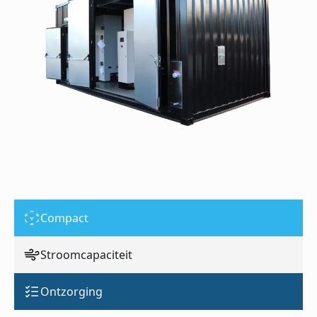
Compact
Stroomcapaciteit
Ontzorging