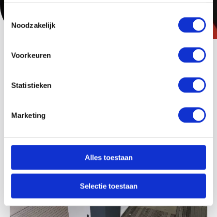
Toestemmingsselectie
Noodzakelijk
Voorkeuren
Kennis waar je wat aan hebt
Statistieken
Bekijk hieronder een greep uit onze kennisbank
Marketing
Alles toestaan
Selectie toestaan