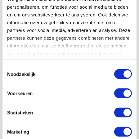
personaliseren, om functies voor social media te bieden
30-06-26
en om ons websiteverkeer te analyseren. Ook delen we
informatie over uw gebruik van onze site met onze
Hoe kwetsbaar is jouw productieproces bij
partners voor social media, adverteren en analyse. Deze
stroomuitval?
partners kunnen deze gegevens combineren met andere
informatie die u aan ze heeft verstrekt of die ze hebben
Een stroomstoring komt vaak onverwacht. Toch kan de
verzameld op basis van uw gebruik van hun services.
impact enorm zijn. Machines vallen stil, productieprocessen
worden onderbroken en kostbare grondstoffen of
Toestemmingsselectie
halffabricaten kunnen verloren gaan. Voor bedrijven die
Noodzakelijk
afhankelijk zijn…
Voorkeuren
Lees meer
Statistieken
Marketing