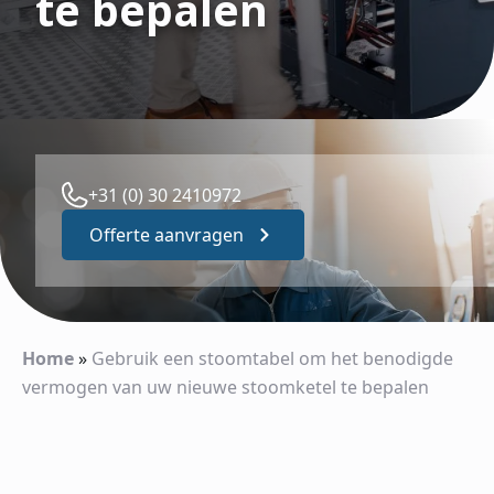
te bepalen
+31 (0) 30 2410972
Offerte aanvragen
Home
»
Gebruik een stoomtabel om het benodigde
vermogen van uw nieuwe stoomketel te bepalen