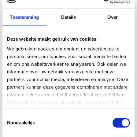
Een stroomstoring komt vaak onverwacht. Toch kan de
impact enorm zijn. Machines vallen stil, productieprocessen
Toestemming
Details
Over
worden onderbroken en kostbare grondstoffen of
halffabricaten kunnen verloren gaan. Voor bedrijven die
afhankelijk zijn…
Deze website maakt gebruik van cookies
We gebruiken cookies om content en advertenties te
Lees meer
personaliseren, om functies voor social media te bieden
en om ons websiteverkeer te analyseren. Ook delen we
informatie over uw gebruik van onze site met onze
partners voor social media, adverteren en analyse. Deze
partners kunnen deze gegevens combineren met andere
informatie die u aan ze heeft verstrekt of die ze hebben
verzameld op basis van uw gebruik van hun services.
Toestemmingsselectie
Noodzakelijk