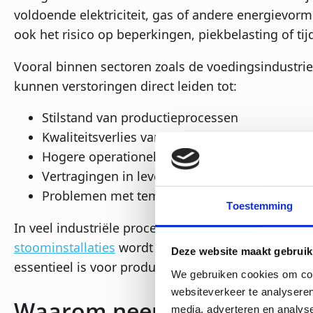
voldoende elektriciteit, gas of andere energievo
ook het risico op beperkingen, piekbelasting of ti
Vooral binnen sectoren zoals de voedingsindustri
kunnen verstoringen direct leiden tot:
Stilstand van productieprocessen
Kwaliteitsverlies van producten
Hogere operationele kosten
Vertragingen in leveringen
Problemen met temperatuur- en procescontro
Toestemming
In veel industriële processen speelt stoom hierbij 
stoominstallaties
wordt duidelijk uitgelegd waarom
Deze website maakt gebruik
essentieel is voor productiecontinuïteit.
We gebruiken cookies om cont
websiteverkeer te analyseren
Waarom neemt de energieze
media, adverteren en analys