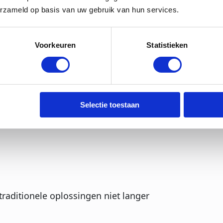
erzameld op basis van uw gebruik van hun services.
zaken. Nederland elektrificeert in hoog
n overbelast raakt. Daarnaast zorgen
Voorkeuren
Statistieken
cten en de afbouw van fossiele
steem.
 met:
Selectie toestaan
 traditionele oplossingen niet langer