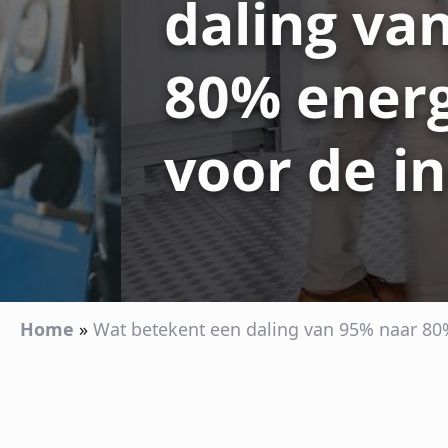
daling va
80% energ
voor de i
Home
»
Wat betekent een daling van 95% naar 80%