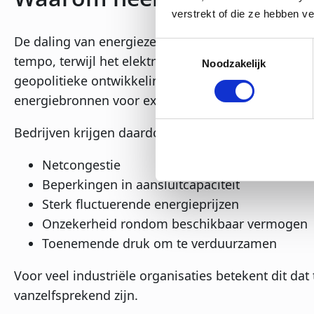
verstrekt of die ze hebben v
De daling van energiezekerheid heeft meerdere oor
Toestemmingsselectie
tempo, terwijl het elektriciteitsnet op veel plekke
Noodzakelijk
geopolitieke ontwikkelingen, verduurzamingstraje
energiebronnen voor extra druk op het energiesy
Bedrijven krijgen daardoor steeds vaker te maken
Netcongestie
Beperkingen in aansluitcapaciteit
Sterk fluctuerende energieprijzen
Onzekerheid rondom beschikbaar vermogen
Toenemende druk om te verduurzamen
Voor veel industriële organisaties betekent dit dat
vanzelfsprekend zijn.