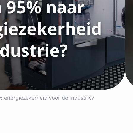
n 95% naar
iezekerheid
ndustrie?
 energiezekerheid voor de industrie?