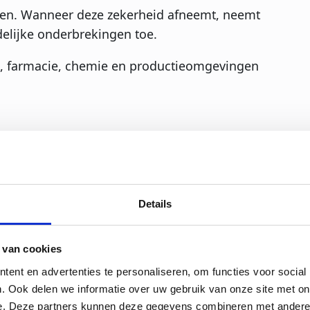
rmen. Wanneer deze zekerheid afneemt, neemt
jdelijke onderbrekingen toe.
e, farmacie, chemie en productieomgevingen
le
Details
een cruciale rol. Op de pagina over
 een stabiele en betrouwbare installatie
 van cookies
ent en advertenties te personaliseren, om functies voor social
. Ook delen we informatie over uw gebruik van onze site met on
kerheid af?
e. Deze partners kunnen deze gegevens combineren met andere i