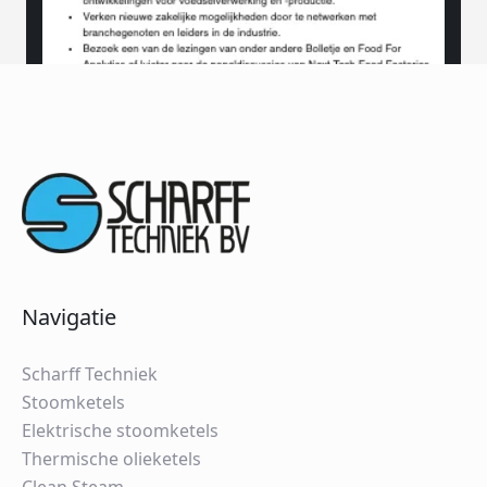
Navigatie
Scharff Techniek
Stoomketels
Elektrische stoomketels
Thermische olieketels