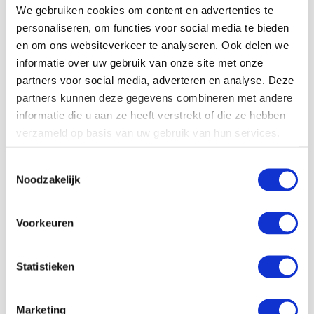
We gebruiken cookies om content en advertenties te
personaliseren, om functies voor social media te bieden
en om ons websiteverkeer te analyseren. Ook delen we
30-06-26
informatie over uw gebruik van onze site met onze
partners voor social media, adverteren en analyse. Deze
Hoe kwetsbaar is jouw productieproces bij
partners kunnen deze gegevens combineren met andere
stroomuitval?
informatie die u aan ze heeft verstrekt of die ze hebben
Een stroomstoring komt vaak onverwacht. Toch kan de
verzameld op basis van uw gebruik van hun services.
impact enorm zijn. Machines vallen stil, productieprocessen
worden onderbroken en kostbare grondstoffen of
Toestemmingsselectie
Noodzakelijk
halffabricaten kunnen verloren gaan. Voor bedrijven die
afhankelijk zijn…
Voorkeuren
Lees meer
Statistieken
Marketing