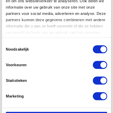
en om ons websiteverkeer te analyseren. Ook delen we
schone elektrische stoomketels
informatie over uw gebruik van onze site met onze
partners voor social media, adverteren en analyse. Deze
Scharff Techniek BV solidresults
24-07-24
Geen reacties
partners kunnen deze gegevens combineren met andere
informatie die u aan ze heeft verstrekt of die ze hebben
Stoomketels hebben een lange en invloedrijke
verzameld op basis van uw gebruik van hun services.
geschiedenis in de Nederlandse industrie. Sinds de
industriële revolutie zijn ze een onmisbare schakel in
Toestemmingsselectie
productieprocessen, van voedingsmiddelen en
Noodzakelijk
dranken tot chemische en petrochemische…
Voorkeuren
Read more
Statistieken
Marketing