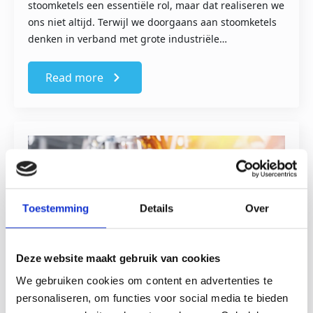
stoomketels een essentiële rol, maar dat realiseren we
ons niet altijd. Terwijl we doorgaans aan stoomketels
denken in verband met grote industriële…
Read more
Toestemming
Details
Over
Deze website maakt gebruik van cookies
We gebruiken cookies om content en advertenties te
De betekenis van de stoomketel in de
personaliseren, om functies voor social media te bieden
Nederlandse industrie: de focus op