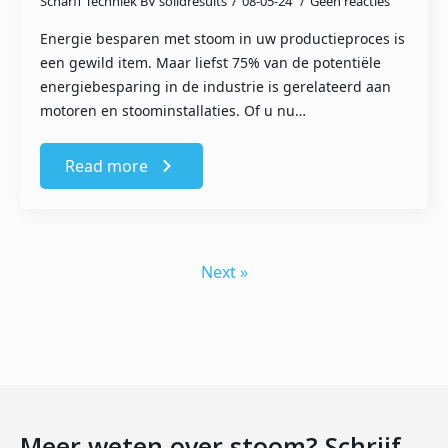
Scharff Techniek BV solidresults
08-05-24
Geen reacties
Energie besparen met stoom in uw productieproces is
een gewild item. Maar liefst 75% van de potentiële
energiebesparing in de industrie is gerelateerd aan
motoren en stoominstallaties. Of u nu…
Read more
Next »
Meer weten over stoom? Schrijf