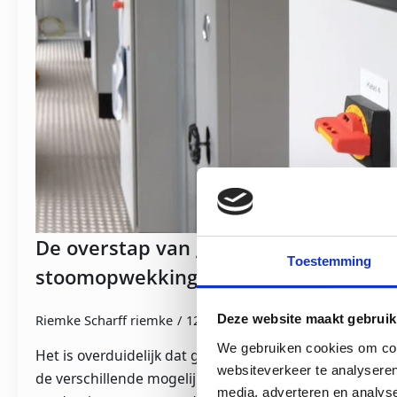
De overstap van gasgestookte naar el
Toestemming
stoomopwekking
Riemke Scharff riemke
12-11-21
Geen reacties
Deze website maakt gebruik
We gebruiken cookies om cont
Het is overduidelijk dat gas gaat verdwijnen. Mogelijk h
websiteverkeer te analyseren
de verschillende mogelijkheden om uw stoominstallatie
media, adverteren en analys