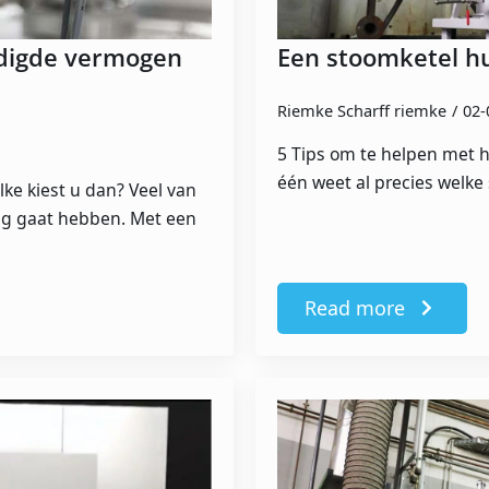
digde vermogen
Een stoomketel h
n
Riemke Scharff riemke
02-
5 Tips om te helpen met 
één weet al precies welke
lke kiest u dan? Veel van
ig gaat hebben. Met een
Read more