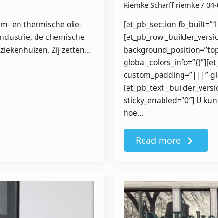
Riemke Scharff riemke
04-
oom- en thermische olie-
[et_pb_section fb_built=”1
nindustrie, de chemische
[et_pb_row _builder_versi
ziekenhuizen. Zij zetten…
background_position=”top
global_colors_info=”{}”][
custom_padding=”|||” glo
[et_pb_text _builder_versi
sticky_enabled=”0″] U kun
hoe…
Read more