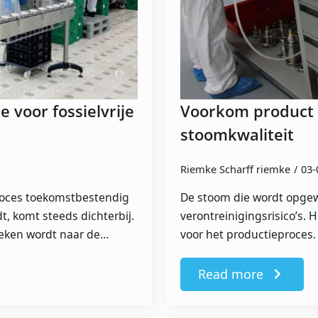
 voor fossielvrije
Voorkom product 
stoomkwaliteit
Riemke Scharff riemke
03-
proces toekomstbestendig
De stoom die wordt opgewe
 komt steeds dichterbij.
verontreinigingsrisico’s. 
ekeken wordt naar de…
voor het productieproces.
Read more