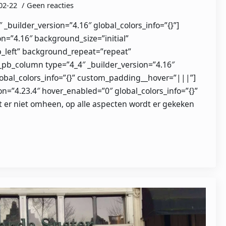
02-22
Geen reacties
″ _builder_version=”4.16″ global_colors_info=”{}”]
on=”4.16″ background_size=”initial”
_left” background_repeat=”repeat”
et_pb_column type=”4_4″ _builder_version=”4.16″
bal_colors_info=”{}” custom_padding__hover=”|||”]
on=”4.23.4″ hover_enabled=”0″ global_colors_info=”{}”
t er niet omheen, op alle aspecten wordt er gekeken