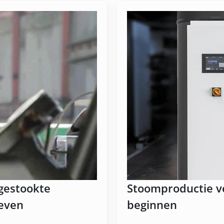
sgestookte
Stoomproductie v
ieven
beginnen