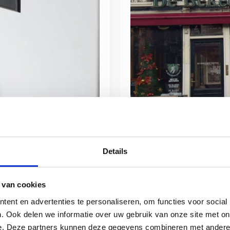
ektrische
Waarom de herkom
Details
invloed kan hebb
Riemke Scharff riemke
07-
 van cookies
ent en advertenties te personaliseren, om functies voor social
eeft u zich al verdiept in
Het is misschien niet het
. Ook delen we informatie over uw gebruik van onze site met on
, of zelfs uw complete
een stoomketel, maar de 
e. Deze partners kunnen deze gegevens combineren met andere i