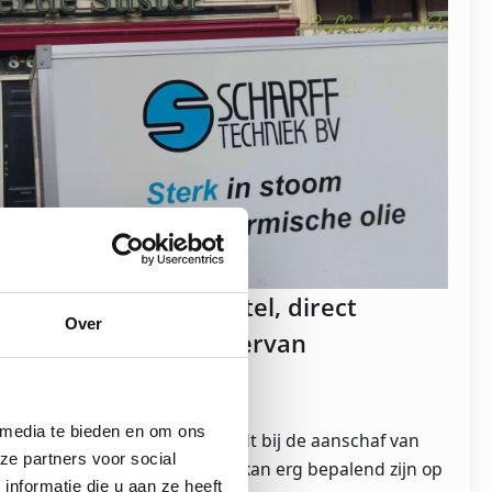
st van uw stoomketel, direct
Over
en op de levensduur ervan
10-21
Geen reacties
 media te bieden en om ons
 eerste waar naar gekeken wordt bij de aanschaf van
ze partners voor social
herkomst van een stoomketel kan erg bepalend zijn op
nformatie die u aan ze heeft